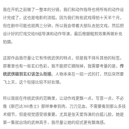
我在开机之前做了一整本的分镜，我们和动作指导也将所有的动作设
计完成了，这也是电影的流程。因为我们有些武戏得拍十天半个月，
但在剧中可能也就两三分钟，所以我会带着大部队去拍文戏，然后把
设计好的打戏交给B组导演和动作导演，最后根据粗剪效果再做补充
拍摄。
这部作品我尽量让它有传统武侠的特点，但是我不排斥其他的标签。
原著里也有一些玄幻色彩，我不能把它摘除掉，我需要考量的是，
传
统武侠碰到玄幻该怎么衔接
。人物本来在一招一式的打，然后突然要
飞上天，这个衔接比较不好处理。
所以我就在传统武侠的范畴里，让动作戏更飘一点，写意一点，不必
像《斯巴达300勇士》那样拳拳到肉、刀刀见血，不需要看到那么多技
术细节，但是视觉感受很重要。尤其是张天爱饰演的白狐儿脸，她是
第一集就出场的武林高手，我尽量让她的招式更有飘逸感。