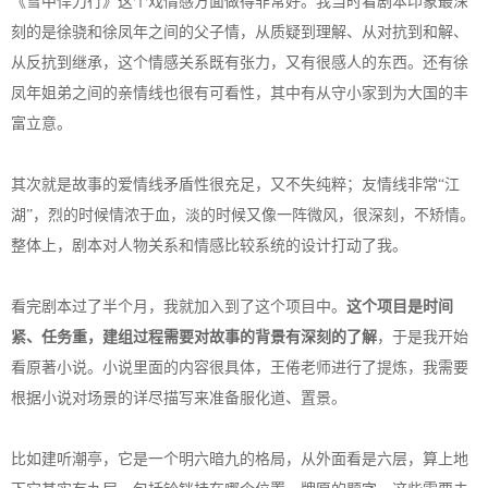
《雪中悍刀行》这个戏情感方面做得非常好。我当时看剧本印象最深
刻的是徐骁和徐凤年之间的父子情，从质疑到理解、从对抗到和解、
从反抗到继承，这个情感关系既有张力，又有很感人的东西。还有徐
凤年姐弟之间的亲情线也很有可看性，其中有从守小家到为大国的丰
富立意。
其次就是故事的爱情线矛盾性很充足，又不失纯粹；友情线非常“江
湖”，烈的时候情浓于血，淡的时候又像一阵微风，很深刻，不矫情。
整体上，剧本对人物关系和情感比较系统的设计打动了我。
看完剧本过了半个月，我就加入到了这个项目中。
这个项目是时间
紧、任务重，建组过程需要对故事的背景有深刻的了解
，于是我开始
看原著小说。小说里面的内容很具体，王倦老师进行了提炼，我需要
根据小说对场景的详尽描写来准备服化道、置景。
比如建听潮亭，它是一个明六暗九的格局，从外面看是六层，算上地