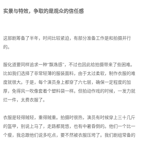
实景与特效，争取的是观众的信任感
这部剧筹备了半年，时间比较紧迫，有部分准备工作是和拍摄并行
的。
服化道要同样追求一种“飘逸感”，不过也因此给拍摄带来了些困难。
比如我们选择了非常轻薄的服装面料，由于太过柔软，制作衣服的难
度就很大。于是，每个演员身上都穿了六七层，确保一定程度的加
厚，免得风一吹像套着个塑料袋一样。但拍动作戏的时候，一发力就
烂一件，太费衣服了。
衣服是轻得贼轻，重得贼重。拍摄时很热，演员有时候穿上三十几斤
的盔甲，别说上马了，走路都晃悠，也有中暑昏倒的。他们一个比一
个瘦，我总跟他们说多吃点，要不然被衣服压垮了。我们剧组常备的