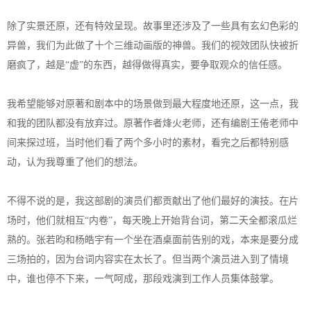
除了实景还原，还有特效呈现。故事里还涉及了一些具有玄幻色彩的
异兽，我们为此做了十个三维动画版的神兽。我们的视效团队快被折
磨疯了，越是“虚”的东西，越得做得真实，要争取观众的信任感。
我希望能够对原著和剧本中的场景做到最大程度地还原，这一点，我
和我的团队都没有放弃过。原著作者烽火老师，还有编剧王倦老师中
间来探过班，当时他们看了两个多小时的素材，看完之后都特别感
动，认为我尊重了他们的想法。
不得不说的是，我这部剧的演员们都贡献出了他们最好的演技。在片
场时，他们就相互“内卷”，每天晚上开始背台词，第二天全都滚瓜烂
熟的。张若昀和杨皓宇有一个坐在酒桌面前告别的戏，本来是要分成
三场拍的，因为台词内容实在太长了。但当两个演员进入到了情境
中，谁也停不下来，一气呵成，那段戏演到工作人员集体鼓掌。