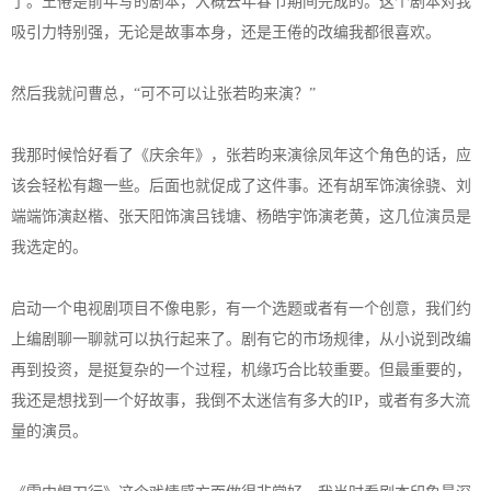
了。王倦是前年写的剧本，大概去年春节期间完成的。这个剧本对我
吸引力特别强，无论是故事本身，还是王倦的改编我都很喜欢。
然后我就问曹总，“可不可以让张若昀来演？”
我那时候恰好看了《庆余年》，张若昀来演徐凤年这个角色的话，应
该会轻松有趣一些。后面也就促成了这件事。还有胡军饰演徐骁、刘
端端饰演赵楷、张天阳饰演吕钱塘、杨皓宇饰演老黄，这几位演员是
我选定的。
启动一个电视剧项目不像电影，有一个选题或者有一个创意，我们约
上编剧聊一聊就可以执行起来了。剧有它的市场规律，从小说到改编
再到投资，是挺复杂的一个过程，机缘巧合比较重要。但最重要的，
我还是想找到一个好故事，我倒不太迷信有多大的IP，或者有多大流
量的演员。