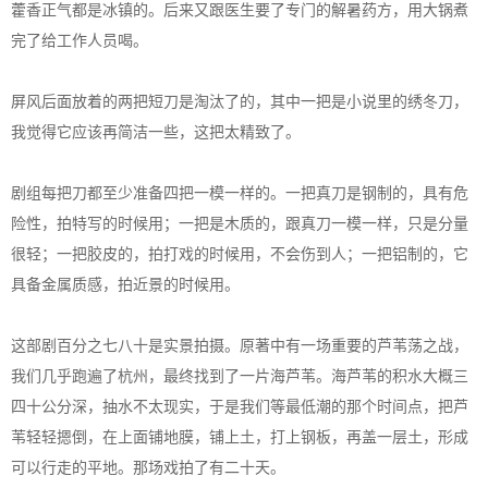
藿香正气都是冰镇的。后来又跟医生要了专门的解暑药方，用大锅煮
完了给工作人员喝。
屏风后面放着的两把短刀是淘汰了的，其中一把是小说里的绣冬刀，
我觉得它应该再简洁一些，这把太精致了。
剧组每把刀都至少准备四把一模一样的。一把真刀是钢制的，具有危
险性，拍特写的时候用；一把是木质的，跟真刀一模一样，只是分量
很轻；一把胶皮的，拍打戏的时候用，不会伤到人；一把铝制的，它
具备金属质感，拍近景的时候用。
这部剧百分之七八十是实景拍摄。原著中有一场重要的芦苇荡之战，
我们几乎跑遍了杭州，最终找到了一片海芦苇。海芦苇的积水大概三
四十公分深，抽水不太现实，于是我们等最低潮的那个时间点，把芦
苇轻轻摁倒，在上面铺地膜，铺上土，打上钢板，再盖一层土，形成
可以行走的平地。那场戏拍了有二十天。