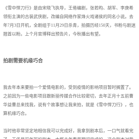
《雪中悍刀行》是由宋晓飞执导，王倦编剧，张若昀、胡军、李庚希
领衔主演的古装武侠剧，改编自网络作家烽火戏诸侯的同名小说。去
年7月3日开机，全剧组于11月29日杀青，拍摄历经150天，书粉与剧迷
翘首以盼。上个月官博释出预告片，今秋播出有望。
拍剧需要机缘巧合
我去年本来要拍一个爱情电影的，受到疫情的影响项目暂时搁置了。
之前因为一些电影项目跟新丽传媒合作比较密切，去年正月十五前曹
华益曹总来找我，说有个故事想让我来拍，就是《雪中悍刀行》，也
算机缘巧合。
当时他非常坚定地相信我可以完成好，我拿到剧本后，一口气就看完