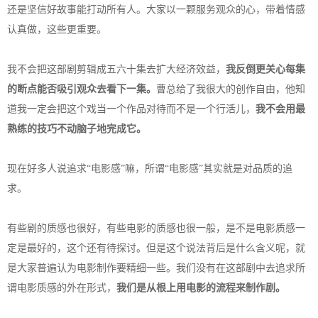
还是坚信好故事能打动所有人。大家以一颗服务观众的心，带着情感
认真做，这些更重要。
我不会把这部剧剪辑成五六十集去扩大经济效益，
我反倒更关心每集
的断点能否吸引观众去看下一集。
曹总给了我很大的创作自由，他知
道我一定会把这个戏当一个作品对待而不是一个行活儿，
我不会用最
熟练的技巧不动脑子地完成它。
现在好多人说追求“电影感”嘛，所谓“电影感”其实就是对品质的追
求。
有些剧的质感也很好，有些电影的质感也很一般，是不是电影质感一
定是最好的，这个还有待探讨。但是这个说法背后是什么含义呢，就
是大家普遍认为电影制作要精细一些。我们没有在这部剧中去追求所
谓电影质感的外在形式，
我们是从根上用电影的流程来制作剧。