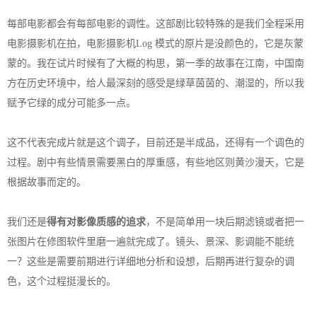
每部电影都会有每部电影的调性。这部剧比较特殊的是我们全程采用
电影摄影机在拍，电影摄影机Log 模式的原片是没颜色的，它是灰蒙
蒙的。我在试片时候有了大概的构思，第一季的故事在江南，中国南
方在历史环境中，给人最深刻的感受是绿草茵茵的、潮湿的，所以我
赋予它绿的成分可能多一点。
这不代表完成片就是这个调子，目前还是半成品，还得有一个调色的
过程。剧中有些情景需要黑白的厚重感，有些地区则黄沙漫天，它是
根据故事而定的。
我们还是
得有对影像质感的追求
，不是简单用一块后期滤镜或者把一
张图片在修图软件里磨一遍就完成了。镜头、景深、影调能不能统
一？这些是需要前期进行详细地分析和设想，后期再进行复杂的调
色，这个过程挺漫长的。