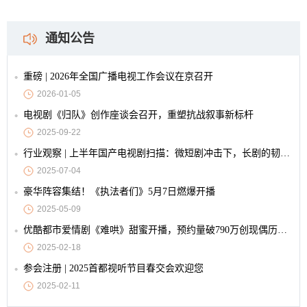
通知公告
重磅 | 2026年全国广播电视工作会议在京召开
2026-01-05
电视剧《归队》创作座谈会召开，重塑抗战叙事新标杆
2025-09-22
行业观察 | 上半年国产电视剧扫描：微短剧冲击下，长剧的韧性与创新
2025-07-04
豪华阵容集结！《执法者们》5月7日燃爆开播
2025-05-09
优酷都市爱情剧《难哄》甜蜜开播，预约量破790万创现偶历史纪录
2025-02-18
参会注册 | 2025首都视听节目春交会欢迎您
2025-02-11