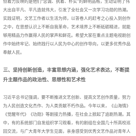
但着力反映的是他们“忠诚、执着、朴实”的鲜明品格，生动证明了伟
大出自平凡、平凡造就伟大，引发了全社会又一次学习功勋的热潮。
实践证明，文艺工作者以生活为师，以答卷人的赶考之心投入到创作
之中，在思想认识上不断自我革命，艺术境界上不断砥砺精进，就能
够用精品力作赢得人民的掌声和鲜花。希望大家在重点主题电视剧创
作中始终牢记、始终践行以人民为中心的创作导向，以更多优秀作品
奉献人民。
三、坚持创新创造，丰富思想内涵，强化艺术表达，不断提
升主题作品的政治性、思想性和艺术性
习近平总书记强调，要不断推进文艺创新、提高文艺创作质量，努力
为人民创造文化杰作、为人类贡献不朽作品。今年以来，《山海情》
《觉醒年代》《功勋》等剧接力热播，在社会上掀起了追剧热潮。其
中，有的系统部门自发组织学习观看，有的剧组在全国几十所高校巡
回交流，与广大青年大学生见面，亲身感受到优秀文艺作品对青年人