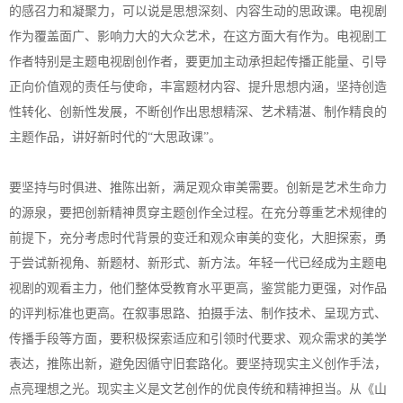
的感召力和凝聚力，可以说是思想深刻、内容生动的思政课。电视剧
作为覆盖面广、影响力大的大众艺术，在这方面大有作为。电视剧工
作者特别是主题电视剧创作者，要更加主动承担起传播正能量、引导
正向价值观的责任与使命，丰富题材内容、提升思想内涵，坚持创造
性转化、创新性发展，不断创作出思想精深、艺术精湛、制作精良的
主题作品，讲好新时代的“大思政课”。
要坚持与时俱进、推陈出新，满足观众审美需要。创新是艺术生命力
的源泉，要把创新精神贯穿主题创作全过程。在充分尊重艺术规律的
前提下，充分考虑时代背景的变迁和观众审美的变化，大胆探索，勇
于尝试新视角、新题材、新形式、新方法。年轻一代已经成为主题电
视剧的观看主力，他们整体受教育水平更高，鉴赏能力更强，对作品
的评判标准也更高。在叙事思路、拍摄手法、制作技术、呈现方式、
传播手段等方面，要积极探索适应和引领时代要求、观众需求的美学
表达，推陈出新，避免因循守旧套路化。要坚持现实主义创作手法，
点亮理想之光。现实主义是文艺创作的优良传统和精神担当。从《山