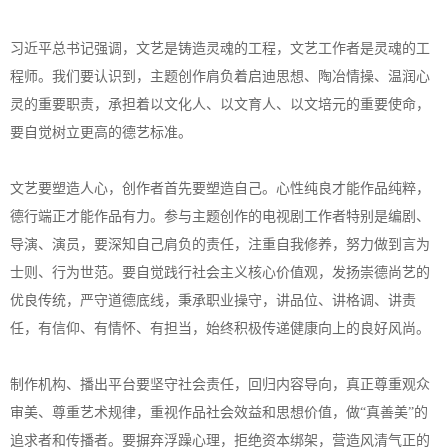
习近平总书记强调，文艺是铸造灵魂的工程，文艺工作者是灵魂的工
程师。我们要认识到，主题创作肩负着启迪思想、陶冶情操、温润心
灵的重要职责，承担着以文化人、以文育人、以文培元的重要使命，
要自觉树立更高的德艺标准。
文艺要塑造人心，创作者首先要塑造自己。心性纯良才能作品纯粹，
德行端正才能作品有力。参与主题创作的电视剧工作者特别是编剧、
导演、演员，要深知自己肩负的责任，注重自我修养，努力做到言为
士则、行为世范。要自觉践行社会主义核心价值观，发扬崇德尚艺的
优良传统，严守道德底线，秉承职业操守，讲品位、讲格调、讲责
任，有信仰、有情怀、有担当，始终积极传递健康向上的良好风尚。
制作机构、播出平台要坚守社会责任，回归内容导向，真正尊重观众
审美、尊重艺术规律，重视作品社会效益和思想价值，做“真善美”的
追求者和传播者。要摒弃浮躁心理，拒绝资本绑架，营造风清气正的