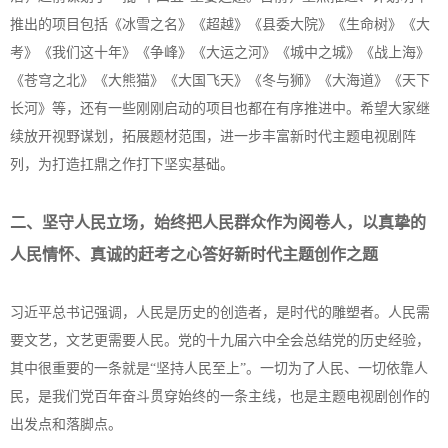
推出的项目包括《冰雪之名》《超越》《县委大院》《生命树》《大
考》《我们这十年》《争峰》《大运之河》《城中之城》《战上海》
《苍穹之北》《大熊猫》《大国飞天》《冬与狮》《大海道》《天下
长河》等，还有一些刚刚启动的项目也都在有序推进中。希望大家继
续放开视野谋划，拓展题材范围，进一步丰富新时代主题电视剧阵
列，为打造扛鼎之作打下坚实基础。
二、坚守人民立场，始终把人民群众作为阅卷人，以真挚的
人民情怀、真诚的赶考之心答好新时代主题创作之题
习近平总书记强调，人民是历史的创造者，是时代的雕塑者。人民需
要文艺，文艺更需要人民。党的十九届六中全会总结党的历史经验，
其中很重要的一条就是“坚持人民至上”。一切为了人民、一切依靠人
民，是我们党百年奋斗贯穿始终的一条主线，也是主题电视剧创作的
出发点和落脚点。