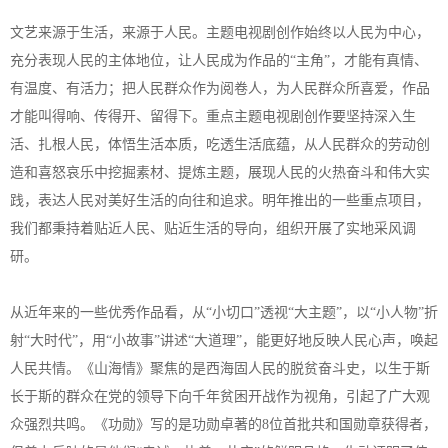
文艺来源于生活，来源于人民。主题电视剧创作始终以人民为中心，
充分表现人民的主体地位，让人民成为作品的“主角”，才能有真情、
有温度、有活力；把人民群众作为阅卷人，为人民群众所喜爱，作品
才能叫得响、传得开、留得下。重点主题电视剧创作要坚持深入生
活、扎根人民，体悟生活本质，吃透生活底蕴，从人民群众的劳动创
造和喜怒哀乐中挖掘素材、提炼主题，展现人民的火热奋斗和伟大实
践，表达人民对美好生活的向往和追求。明年推出的一些重点项目，
我们都秉持着贴近人民、贴近生活的导向，组织开展了实地采风调
研。
从近年来的一些优秀作品看，从“小切口”透视“大主题”，以“小人物”折
射“大时代”，用“小故事”讲述“大道理”，能更好地反映人民心声，唤起
人民共情。《山海情》聚焦的是西海固人民的脱贫奋斗史，以生于斯
长于斯的群众在党的领导下向千年贫困开战作为视角，引起了广大观
众强烈共鸣。《功勋》写的是功勋卓著的8位首批共和国勋章获得者，