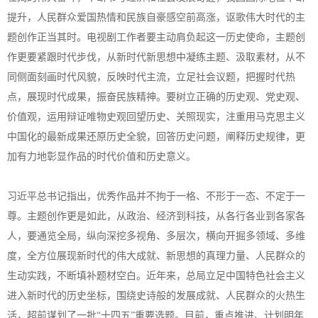
提升，人民群众爱国热情和民族自豪感空前高涨，讴歌伟大时代的主
题创作正当其时。电视剧工作者要主动肩负起这一历史使命，主题创
作更要紧跟时代步伐，从新时代新思想中凝练主题、汲取素材，从不
同侧面刻画时代风貌，反映时代主流，立足社会议题，把握时代热
点，展现时代成果，振奋民族精神。要树立正确的历史观、党史观、
价值观，运用辩证唯物史观回望历史、关照现实，注重用马克思主义
中国化的最新成果还原历史全貌，回答历史问题，阐释历史规律，更
加有力地彰显作品的时代价值和历史意义。
习近平总书记指出，优秀作品并不拘于一格、不形于一态、不定于一
尊。主题创作更是如此，从政治、经济到科技，从各行各业到各家各
人，要通览全局，纵向深挖多视角、多层次，横向开掘多领域、多维
度，全方位展现新时代的伟大成就、新思想的真理力量、人民群众的
生动实践，不断填补题材空白。近年来，总局立足中国特色社会主义
进入新时代的历史坐标，围绕史诗般的发展成就、人民群众的火热生
活，超前谋划了一批“十四五”重要选题。目前，重点推进、计划明年