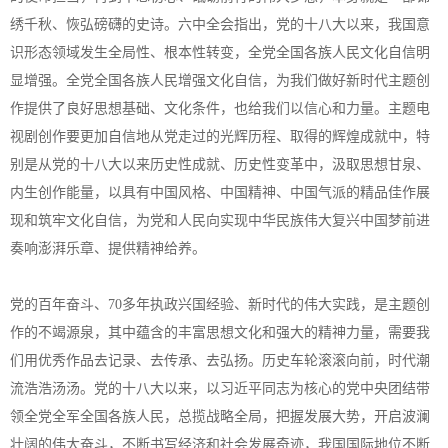
绣千秋、恢弘磅礴的史诗。六中全会指出，党的十八大以来，我国意
识形态领域发生全局性、根本性转变，全党全国各族人民文化自信明
显增强。全党全国各族人民增强文化自信，为我们做好新时代主题创
作提供了良好思想基础、文化条件，也给我们以信心和力量。主题电
视剧创作要更加自信地从党走过的光辉历程、取得的辉煌成就中，特
别是从党的十八大以来历史性成就、历史性变革中，汲取思想甘泉、
内生创作能量，以具有中国风格、中国精神、中国气派的精品佳作展
现和筑牢文化自信，为党和人民向实现中华民族伟大复兴中国梦前进
奏响澎湃乐章、提供精神给养。
党的百年奋斗、70多年执政兴国经验、新时代的伟大实践，是主题创
作的不竭源泉，其中蕴含的丰富思想文化和强大的精神力量，需要我
们用优秀作品去记录、去传承、去弘扬。历史车轮滚滚向前，时代潮
流浩浩汤汤。党的十八大以来，以习近平同志为核心的党中央团结带
领全党全军全国各族人民，总揽战略全局，把握发展大势，开启波澜
壮阔的伟大奋斗，不断书写经济和社会发展奇迹，我国国际地位不断