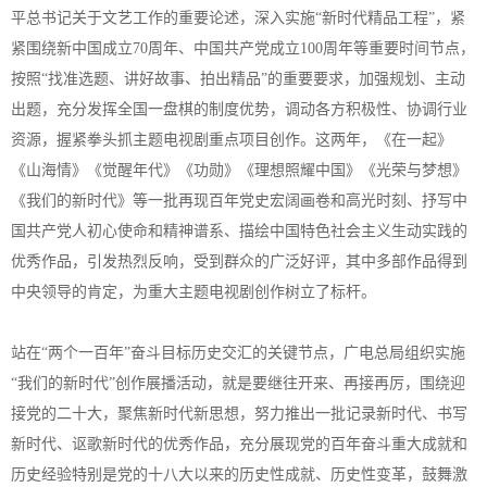
平总书记关于文艺工作的重要论述，深入实施“新时代精品工程”，紧
紧围绕新中国成立70周年、中国共产党成立100周年等重要时间节点，
按照“找准选题、讲好故事、拍出精品”的重要要求，加强规划、主动
出题，充分发挥全国一盘棋的制度优势，调动各方积极性、协调行业
资源，握紧拳头抓主题电视剧重点项目创作。这两年，《在一起》
《山海情》《觉醒年代》《功勋》《理想照耀中国》《光荣与梦想》
《我们的新时代》等一批再现百年党史宏阔画卷和高光时刻、抒写中
国共产党人初心使命和精神谱系、描绘中国特色社会主义生动实践的
优秀作品，引发热烈反响，受到群众的广泛好评，其中多部作品得到
中央领导的肯定，为重大主题电视剧创作树立了标杆。
站在“两个一百年”奋斗目标历史交汇的关键节点，广电总局组织实施
“我们的新时代”创作展播活动，就是要继往开来、再接再厉，围绕迎
接党的二十大，聚焦新时代新思想，努力推出一批记录新时代、书写
新时代、讴歌新时代的优秀作品，充分展现党的百年奋斗重大成就和
历史经验特别是党的十八大以来的历史性成就、历史性变革，鼓舞激