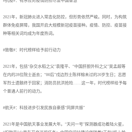
#抗疫#：有序应对疫情防控尽显中国智慧
2021年，新冠肺炎进入常态化防控，但形势依然严峻。同时，为构筑
群体免疫屏障，我国开启大规模新冠疫苗接种。疫情、防控、疫苗接
种等相关词均成为年度热词。
#致敬#：时代榜样给予前行动力
2021年，包括“杂交水稻之父”袁隆平、“中国肝胆外科之父”吴孟超等
在内的28位院士逝去；“00后”戍边烈士陈祥榕未过的20岁生日；志愿
军烈士遗骸终于回家；消防员抗洪抢险……这一年，时代榜样给予每
个普通人前行的动力。
#航天#：科技进步引发民族自豪感“同屏共振”
2021年是中国航天事业发展大年。“天问一号”探测器成功着陆火星，