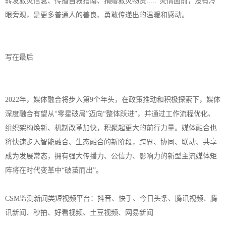
转发救灾信息、传播自救指南、捐赠救灾物资.....”灾情面前，没有冷
眼旁观，是更多普通人的善良、勇敢传递出的温暖和感动。
写在最后
2022年，媒体融合将步入第9个年头，在政策推动和积极探索下，媒体
深度融合有望从“零星破局”迈向“整体跃进”，并通过工作流程优化、
组织架构焕新、机制改革加快，积聚起更大的前行力量。媒体融合也
将快速步入智能融合、生态融合的新阶段，跨界、协同、联动、共享
成为发展常态，拥有强大传播力、公信力、影响力的新型主流媒体矩
阵将在时代变革中“破茧而出”。
CSM监测新闻类短视频平台：抖音、快手、今日头条、腾讯视频、腾
讯新闻、秒拍、好看视频、土豆视频、网易新闻