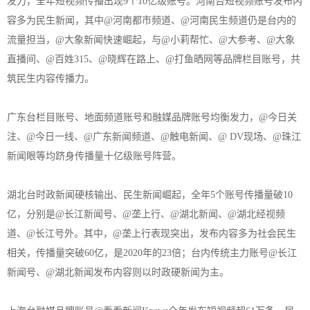
发力，全年短视频传播出现9个10亿级账号。河南台短视频账号发布内
容多为民生新闻，其中@河南都市频道、@河南民生频道仍是台内的
流量担当，@大象新闻快速崛起，与@小莉帮忙、@大参考、@大象
直播间、@百姓315、@晓辉在路上、@打鱼晒网等品牌栏目账号，共
筑民生内容传播力。
广东台栏目账号、地面频道账号和融媒品牌账号均衡发力，@今日关
注、@今日一线、@广东新闻频道、@触电新闻、@ DV现场、@珠江
新闻眼等均跻身传播量十亿级账号阵营。
湖北台时政新闻硬核输出、民生新闻崛起，全年5个账号传播量破10
亿，分别是@长江新闻号、@垄上行、@湖北新闻、@湖北经视频
道、@长江号外。其中，@垄上行表现突出，发布内容多为社会民生
相关，传播量突破60亿，是2020年的23倍；台内传统主力账号@长江
新闻号、@湖北新闻发布内容则以时政硬新闻为主。