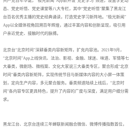
共产党百年华诞，“极光新闻”App新开设“党史学习”频道，设置学史动
态、党史听悟、党史课堂等八大专栏，其中“党史听悟”聚集了黑龙江
台百名优秀主播的党史经典诵读，打造党史学习新阵地。“极光新闻”
App以全媒体视角回溯百年辉煌，通过丰富内容和创新呈现，吸引用
户亲近党史、接触时代的脉搏。
北京台“北京时间”深耕垂类内容新矩阵，扩充内容池。2021年9月，
“北京时间”App上线快讯、法治、影视、金融、球迷、味道、军情等七
大垂类，微剧场、微档案、文化大家说三大垂类专区，聚合形成“北京
时间”垂类内容新矩阵，实现传统节目与新媒体内容的大小屏一体策
划，定向生产内容，多元聚合服务。垂类频道陆续上线后，“北京时
间”各内容专区更具特色，提升了内容的广度与深度，满足用户细分需
求。
黑龙江台、北京台连续三年蝉联新闻融合微信、微博传播指数首位，