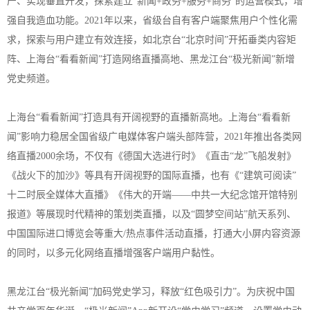
产、实现垂直开发，探索建立“新闻+政务+服务+商务”的运营模式，增
强自我造血功能。2021年以来，省级台自有客户端聚焦用户个性化需
求，探索与用户建立有效连接，如北京台“北京时间”开拓垂类内容矩
阵、上海台“看看新闻”打造网络直播高地、黑龙江台“极光新闻”新增
党史频道。
上海台“看看新闻”打造具有开阔视野的直播新高地。上海台“看看新
闻”影响力稳居全国省级广电媒体客户端头部阵营，2021年推出各类网
络直播2000余场，不仅有《德国大选进行时》《直击“龙”飞船发射》
《战火下的加沙》等具有开阔视野的国际直播，也有《“建筑可阅读”
十二时辰全媒体大直播》《伟大的开端——中共一大纪念馆开馆特别
报道》等展现时代精神的策划类直播，以及“圆梦空间站”航天系列、
中国国际进口博览会等重大/热点事件活动直播，打通大小屏内容资源
的同时，以多元化网络直播增强客户端用户黏性。
黑龙江台“极光新闻”加码党史学习，释放“红色吸引力”。为庆祝中国