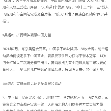
“祝融号”火星车开启巡视任务；中国空间站建设伴随着“天和”核心舱
顺利入轨正式拉开序幕，“天舟系列”货运飞船、“神十二”“神十三”载人
飞船顺利与空间站完成交会对接，“航天”引发了民族自豪感的“同屏共
振”。
#奥运#：拼搏精神凝聚中国力量
2021年7月，东京奥运会开幕，中国拿下88块奖牌、38枚金牌。射击运
动员杨倩淡定拿下中国首金，管晨辰顶住压力获得平衡木冠军，14岁
的全红婵以三跳满分横空出世，苏炳添成为首个跑进奥运百米决赛的
黄种人……奥运健儿在赛场的拼搏精神，展现强大奋进的中国力量。
#雨袭#：灾难面前见证更多温暖和感动
7月中下旬，暴雨突袭河南，汛情严重。各方驰援河南，消防队员、武
警官兵全力奋战在灾害一线，天南海北的人们以各种方式贡献力量，