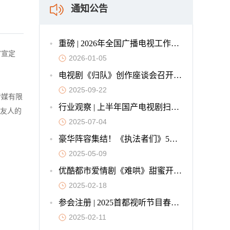
通知公告
重磅 | 2026年全国广播电视工作会议在京召开
官宣定
2026-01-05
电视剧《归队》创作座谈会召开，重塑抗战叙事新标杆
2025-09-22
传媒有限
行业观察 | 上半年国产电视剧扫描：微短剧冲击下，长剧的韧性与创新
国友人的
2025-07-04
豪华阵容集结！《执法者们》5月7日燃爆开播
2025-05-09
优酷都市爱情剧《难哄》甜蜜开播，预约量破790万创现偶历史纪录
2025-02-18
参会注册 | 2025首都视听节目春交会欢迎您
2025-02-11