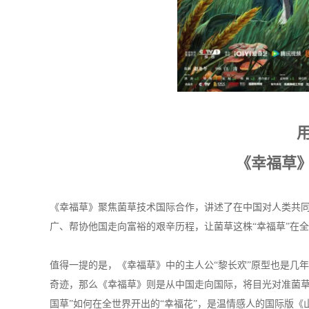
《幸福草
《幸福草》聚焦菌草技术国际合作，讲述了在中国对人类共
广、帮协他国走向富裕的艰辛历程，让菌草这株“幸福草”在
值得一提的是，《幸福草》中的主人公“黎长欢”原型也是几
奇迹，那么《幸福草》则是从中国走向国际，将目光对准菌草
国草”如何在全世界开出的“幸福花”，是温情感人的国际版《