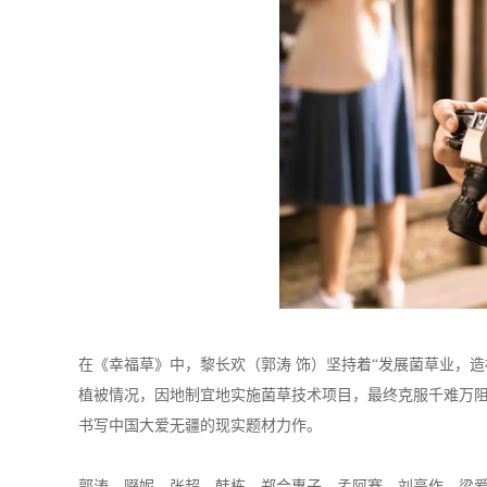
在《幸福草》中，黎长欢（郭涛 饰）坚持着“发展菌草业，
植被情况，因地制宜地实施菌草技术项目，最终克服千难万
书写中国大爱无疆的现实题材力作。
郭涛、啜妮、张超、韩栋、郑合惠子、孟阿赛、刘亭作、梁