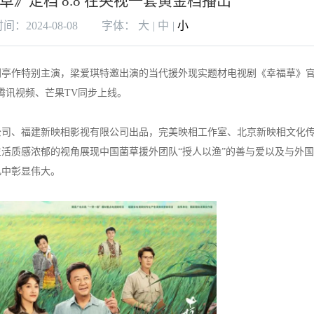
》定档 8.8 在央视一套黄金档播出
：2024-08-08
字体：
大
|
中
|
小
刘亭作特别主演，梁爱琪特邀出演的当代援外现实题材电视剧《幸福草》
、腾讯视频、芒果TV同步上线。
公司、福建新映相影视有限公司出品，完美映相工作室、北京新映相文化
活质感浓郁的视角展现中国菌草援外团队“授人以渔”的善与爱以及与外
凡中彰显伟大。