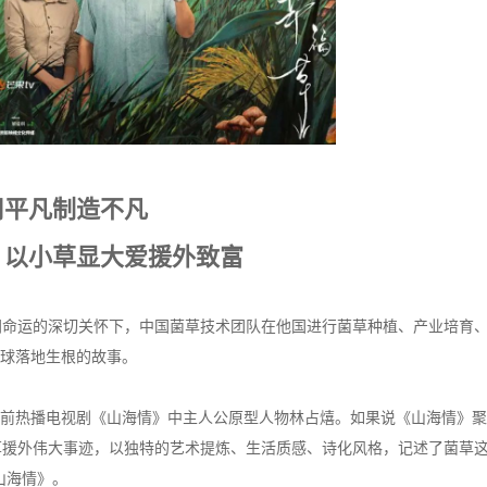
用平凡制造不凡
》以小草显大爱援外致富
同命运的深切关怀下，中国菌草技术团队在他国进行菌草种植、产业培育
全球落地生根的故事。
年前热播电视剧《山海情》中主人公原型人物林占熺。如果说《山海情》
援外伟大事迹，以独特的艺术提炼、生活质感、诗化风格，记述了菌草这
山海情》。