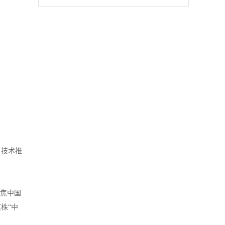
、技术推
聚焦中国
株“中