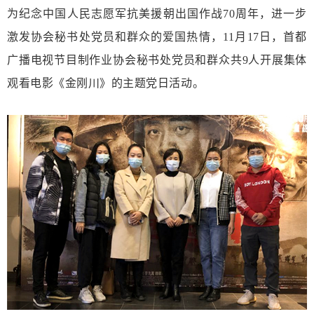
为纪念中国人民志愿军抗美援朝出国作战
70周年，进一步
激发
协会秘书处
党员
和群众
的爱国热情，
11月
17
日，
首都
广播电视节目制作业协会秘书处
党员
和群众共
9人
开展集体
观看电影《金刚川》的主题党日活动。