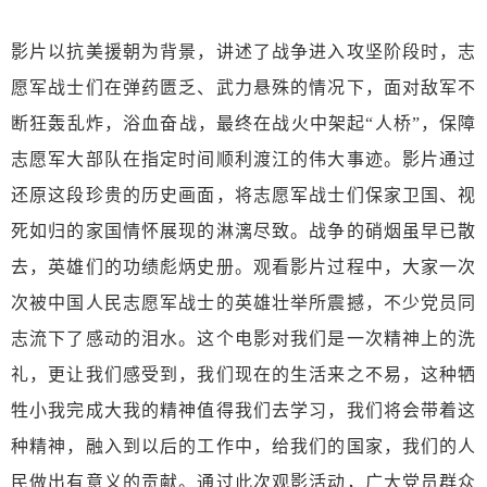
影片以抗美援朝为背景，讲述了战争进入攻坚阶段时，志
愿军战士们在弹药匮乏、武力悬殊的情况下，面对敌军不
断狂轰乱炸，浴血奋战，最终在战火中架起
“人桥”，保障
志愿军大部队在指定时间顺利渡江的伟大事迹。影片通过
还原这段珍贵的历史画面，将志愿军战士们保家卫国、视
死如归的家国情怀展现的淋漓尽致。战争的硝烟虽早已散
去，英雄们的功绩彪炳史册。观看影片过程中，大家一次
次被中国人民志愿军战士的英雄壮举所震撼，不少党员同
志流下了感动的泪水。这个电影对我
们是
一次精神上的洗
礼，更让我
们
感受到，我们现在的生活来之不易，这种牺
牲小我完成大我的精神值得我们去学习，我
们
将会带着这
种精神，融入到以后的工作中，给我们的国家，我们的人
民做出有意义的贡献。通过此次观影活动，广大党员
群众