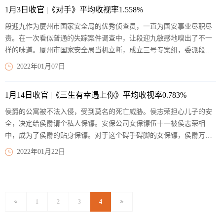
踵而至。但刘小敏与陈卓用爱和宽容解决感情和生活里的各种难题，
1月3日收官 |《对手》平均收视率1.558%
最终收获了成长，获得了真正的幸福 。
【阅读全文】
段迎九作为厦州市国家安全局的优秀侦查员，一直为国安事业尽职尽
责。在一次看似普通的失踪案件调查中，让段迎九敏感地嗅出了不一
样的味道。厦州市国家安全局当机立断，成立三号专案组，委派段迎
九担任临时组长。段迎九召集到大峰和老魏等旧部同事，还调来了黄
2022年01月07日
海、朱慧和丁晓禾等新人，组成了老、中、青三代国安干警，运用各
自的专业技能，重拳出击，抽丝剥茧，揪出了十几年前的一桩旧案。
1月14日收官 |《三生有幸遇上你》平均收视率0.783%
段迎九根据每个嫌疑人的特点，制订了相应的行动方案，代号“凤凰行
动”。段迎九和伙伴们用自己的智慧和胆识，死死地压制着几个还在苟
侯爵的公寓被不法入侵，受到莫名的死亡威胁。侯志荣担心儿子的安
延残喘的间谍。最终，以段迎九为首的国安干警逐一将藏匿在厦州市
全，决定给侯爵请个私人保镖。安保公司女保镖伍十一被侯志荣相
灯红酒绿之下的间谍绳之以法。至此，“凤凰行动”大获全胜。
【阅读
中，成为了侯爵的贴身保镖。对于这个碍手碍脚的女保镖，侯爵万分
全文】
拒绝，极尽刁难和捉弄，十一兵来将挡以牙还牙，俩人的关系在慢慢
2022年01月22日
的接触中开始缓和。与此同时，志荣企业越来越多次地陷入危机和纠
纷，幕后的黑手到底是谁？谁能挽救志荣企业？侯爵和十一以及他们
身边的人，他们之间的感情又将何去何从？ 每个人生活中的情感际遇
都像一部充满悬念的小说，不身临其境，你永远不会提前知道自己会
1
2
3
4
遇上谁。如果遇见良缘，即是“三生有幸”。
【阅读全文】