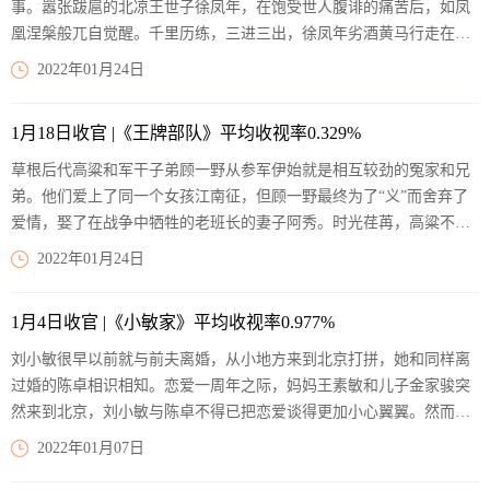
事。嚣张跋扈的北凉王世子徐凤年，在饱受世人腹诽的痛苦后，如凤
凰涅槃般兀自觉醒。千里历练，三进三出，徐凤年劣酒黄马行走在未
知的江湖，虽道路漫长且阻，无情杀机常伴左右，可他依然坚忍走完
2022年01月24日
全程。在行走江湖的过程中，徐凤年一路劫富济贫，惩恶扬善，除不
断提高自身的武术修为，还结交众多江湖侠义之士。最终成为一代武
1月18日收官 |《王牌部队》平均收视率0.329%
林侠之大者。时值国家内忧外患、叛乱蜂起，行走江湖归来的徐凤年
带领徐家军平定叛乱、收复失地，成长为一名天下为怀，苍生为念的
草根后代高粱和军干子弟顾一野从参军伊始就是相互较劲的冤家和兄
护国大将。
【阅读全文】
弟。他们爱上了同一个女孩江南征，但顾一野最终为了“义”而舍弃了
爱情，娶了在战争中牺牲的老班长的妻子阿秀。时光荏苒，高粱不仅
坚守着心中的爱情，也担当着一名军人的职责和使命。2003年高粱和
2022年01月24日
江南征成立了幸福的家庭。2008年从俄罗斯深造回来的高粱因为一份
观摩报告被平调为蓝军旅代旅长。他对一系列弄虚作假、形式主义的
1月4日收官 |《小敏家》平均收视率0.977%
问题进行反思，并勇于开拓，通过一系列实战训练，带出了一支真正
能打善战的王牌蓝军旅。在总部组织的一次演习中，高粱坚持实战的
刘小敏很早以前就与前夫离婚，从小地方来到北京打拼，她和同样离
训练传统，同时带领一班人突破理论信息化的固有模式，创新信息化
过婚的陈卓相识相知。恋爱一周年之际，妈妈王素敏和儿子金家骏突
战法，与顾一野、江南征联手揭露训练作假的问题，以实际行动带领
然来到北京，刘小敏与陈卓不得已把恋爱谈得更加小心翼翼。然而前
蓝军旅冲出重重藩篱，最终成为“敢打必胜”的军中王牌。
【阅读全
夫来北京不断纠缠，她与陈卓的恋情被越来越多的人发现，两个人各
2022年01月07日
文】
自的孩子也变得过于亲近，妹妹的婚姻也有些跌宕。一系列的烦恼接