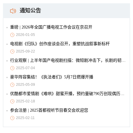
通知公告
重磅 | 2026年全国广播电视工作会议在京召开
2026-01-05
电视剧《归队》创作座谈会召开，重塑抗战叙事新标杆
2025-09-22
行业观察 | 上半年国产电视剧扫描：微短剧冲击下，长剧的韧性与创新
2025-07-04
豪华阵容集结！《执法者们》5月7日燃爆开播
2025-05-09
优酷都市爱情剧《难哄》甜蜜开播，预约量破790万创现偶历史纪录
2025-02-18
参会注册 | 2025首都视听节目春交会欢迎您
2025-02-11