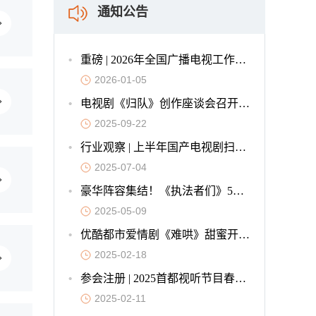
通知公告
重磅 | 2026年全国广播电视工作会议在京召开
2026-01-05
电视剧《归队》创作座谈会召开，重塑抗战叙事新标杆
2025-09-22
行业观察 | 上半年国产电视剧扫描：微短剧冲击下，长剧的韧性与创新
2025-07-04
豪华阵容集结！《执法者们》5月7日燃爆开播
2025-05-09
优酷都市爱情剧《难哄》甜蜜开播，预约量破790万创现偶历史纪录
2025-02-18
参会注册 | 2025首都视听节目春交会欢迎您
2025-02-11