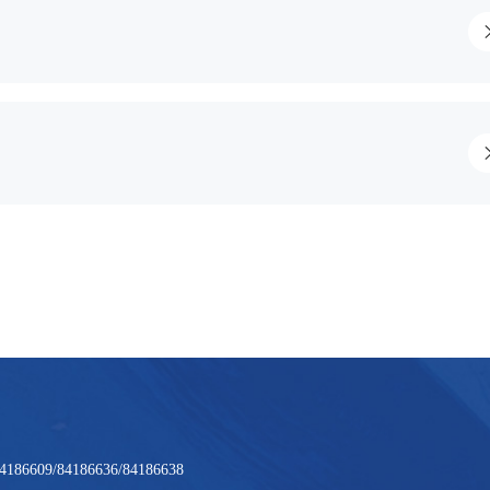
186609/84186636/84186638